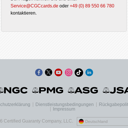
Service@CGCcards.de
oder
+49 (0) 89 550 66 780
kontaktieren.
chutzerklärung
Dienstleistungsbedingungen
Rückgabepolit
Impressum
6 Certified Guaranty Company, LLC.
Deutschland
United States