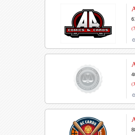
6
(
A
4
(
A
8