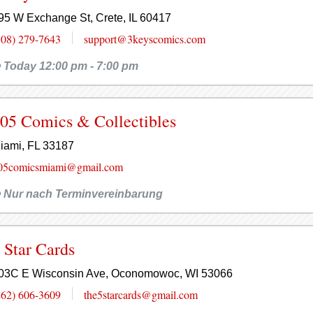
95 W Exchange St, Crete, IL 60417
708) 279-7643
support@3keyscomics.com
Today 12:00 pm - 7:00 pm
05 Comics & Collectibles
iami, FL 33187
05comicsmiami@gmail.com
Nur nach Terminvereinbarung
 Star Cards
03C E Wisconsin Ave, Oconomowoc, WI 53066
262) 606-3609
the5starcards@gmail.com