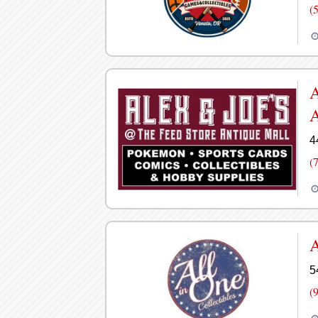
(
A
A
4
(
5
(