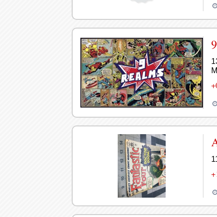
9
1
M
+
1
+