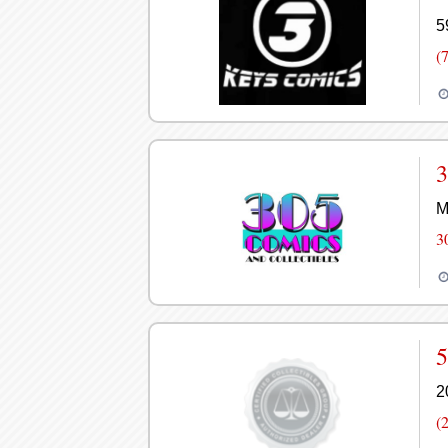
5
(
3
M
3
5
2
(