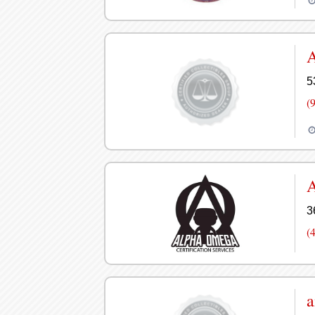
A
5
(
3
(
a