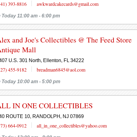
541) 393-8816
awkwardcakecards@gmail.com
Today 11:00 am - 6:00 pm
lex and Joe's Collectibles @ The Feed Store
ntique Mall
407 U.S. 301 North, Ellenton, FL 34222
727) 455-9182
breadman6845@aol.com
Today 10:00 am - 5:00 pm
ALL IN ONE COLLECTIBLES
40 ROUTE 10, RANDOLPH, NJ 07869
973) 664-0912
all_in_one_collectibles@yahoo.com