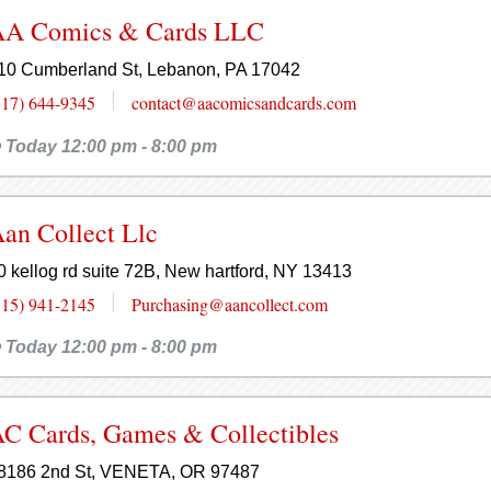
AA Comics & Cards LLC
10 Cumberland St, Lebanon, PA 17042
717) 644-9345
contact@aacomicsandcards.com
Today 12:00 pm - 8:00 pm
an Collect Llc
0 kellog rd suite 72B, New hartford, NY 13413
315) 941-2145
Purchasing@aancollect.com
Today 12:00 pm - 8:00 pm
C Cards, Games & Collectibles
8186 2nd St, VENETA, OR 97487