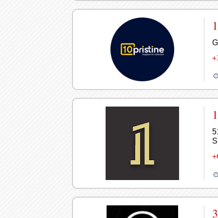
1
G
+
1
5
S
+
3