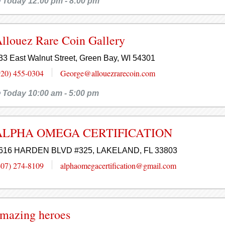
Today 12:00 pm - 8:00 pm
llouez Rare Coin Gallery
33 East Walnut Street, Green Bay, WI 54301
920) 455-0304
George@allouezrarecoin.com
Today 10:00 am - 5:00 pm
ALPHA OMEGA CERTIFICATION
616 HARDEN BLVD #325, LAKELAND, FL 33803
407) 274-8109
alphaomegacertification@gmail.com
mazing heroes